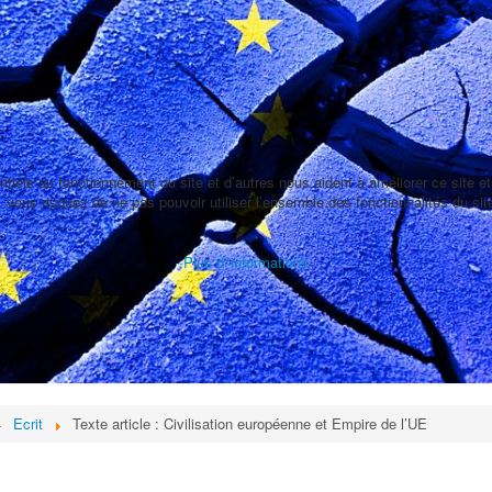
ntiels au fonctionnement du site et d’autres nous aident à améliorer ce site 
 vous risquez de ne pas pouvoir utiliser l’ensemble des fonctionnalités du sit
Plus d' informations
Ecrit
Texte article : Civilisation européenne et Empire de l’UE