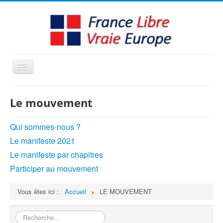
Basculer
la
navigation
LE MOUVEMENT
Le mouvement
AMBITION
INTERVENTIONS
Qui sommes-nous ?
Le manifeste 2021
MÉDIAS
Le manifeste par chapitres
FORMATION
Participer au mouvement
ENGLISH / OTHER
Vous êtes ici :
Accueil
LE MOUVEMENT
Rechercher