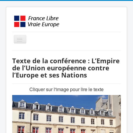
Basculer
la
navigation
LE MOUVEMENT
Texte de la conférence : L’Empire
AMBITION
de l’Union européenne contre
l’Europe et ses Nations
INTERVENTIONS
MÉDIAS
Cliquer sur l'image pour lire le texte
FORMATION
ENGLISH / OTHER